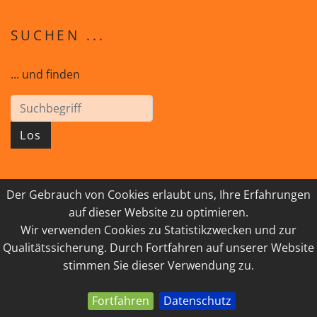
SUCHEN ...
... und finden
Los
Der Gebrauch von Cookies erlaubt uns, Ihre Erfahrungen
© 2026 GEISTreich - Diözese Innsbruck
auf dieser Website zu optimieren.
Wir verwenden Cookies zu Statistikzwecken und zur
IMPRESSUM
LINKSAMMLUNG
Qualitätssicherung. Durch Fortfahren auf unserer Website
DATENSCHUTZ
KONTAKT
stimmen Sie dieser Verwendung zu.
Fortfahren
Datenschutz
powered by webEdition CMS