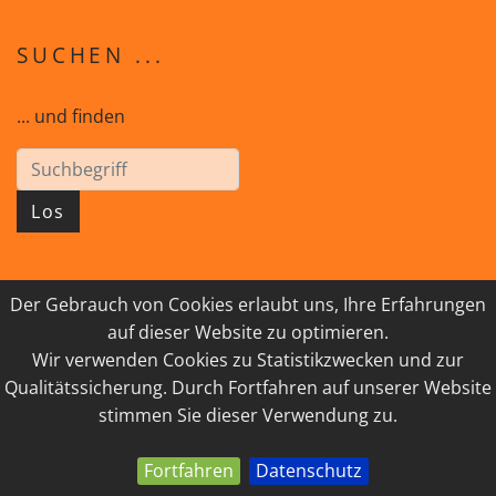
SUCHEN ...
... und finden
Los
Der Gebrauch von Cookies erlaubt uns, Ihre Erfahrungen
© 2026 GEISTreich - Diözese Innsbruck
auf dieser Website zu optimieren.
Wir verwenden Cookies zu Statistikzwecken und zur
IMPRESSUM
LINKSAMMLUNG
Qualitätssicherung. Durch Fortfahren auf unserer Website
DATENSCHUTZ
KONTAKT
stimmen Sie dieser Verwendung zu.
Fortfahren
Datenschutz
powered by webEdition CMS