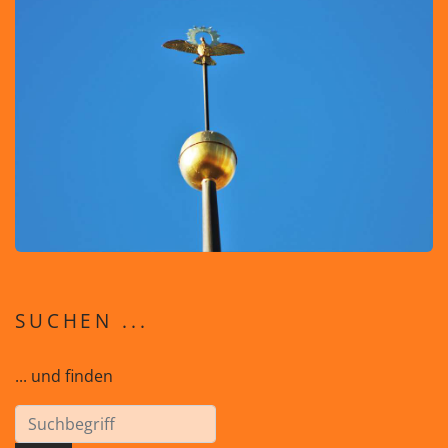
SUCHEN ...
... und finden