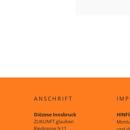
ANSCHRIFT
IMP
Diözese Innsbruck
HINF
ZUKUNFT.glauben
Monta
Riedgasse 9-11
und d