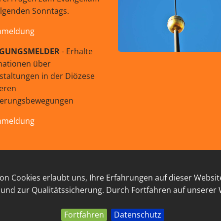
olgenden Sonntags.
nmeldung
GUNGSMELDER
- Erhalte
mationen über
staltungen in der Diözese
eren
uerungsbewegungen
nmeldung
© 2026 GEISTreich - Diözese Innsbruck
n Cookies erlaubt uns, Ihre Erfahrungen auf dieser Websit
RESSUM
LINKSAMMLUNG
DATENSCHUTZ
KON
 und zur Qualitätssicherung. Durch Fortfahren auf unserer
Fortfahren
Datenschutz