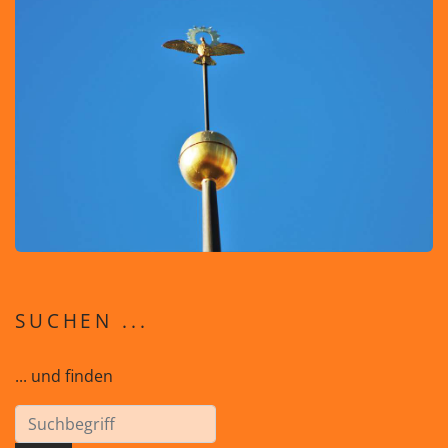
SUCHEN ...
... und finden