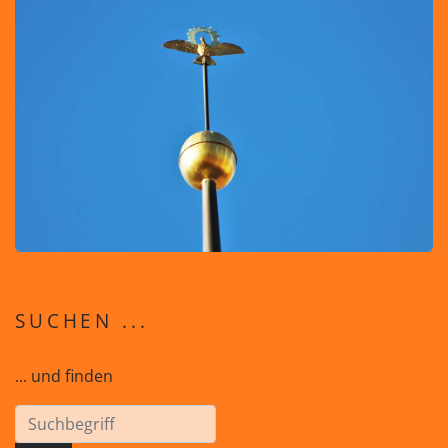
SUCHEN ...
... und finden