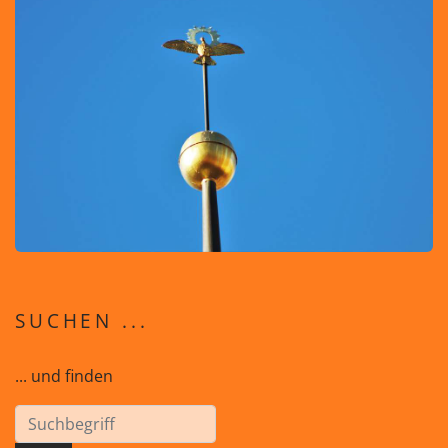
SUCHEN ...
... und finden