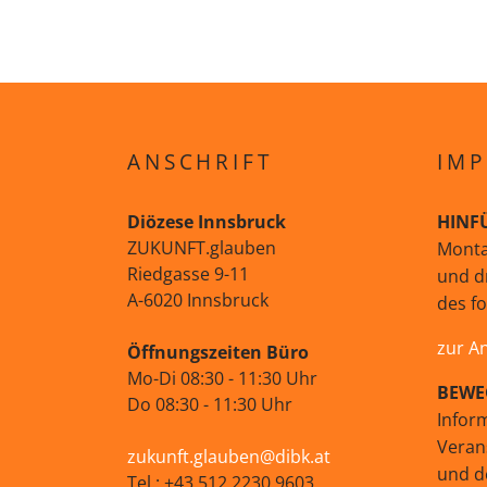
ANSCHRIFT
IMP
Diözese Innsbruck
HINF
ZUKUNFT.glauben
Monta
Riedgasse 9-11
und d
A-6020 Innsbruck
des f
zur A
Öffnungszeiten Büro
Mo-Di 08:30 - 11:30 Uhr
BEWE
Do 08:30 - 11:30 Uhr
Infor
Veran
zukunft.glauben@dibk.at
und d
Tel.: +43 512 2230 9603