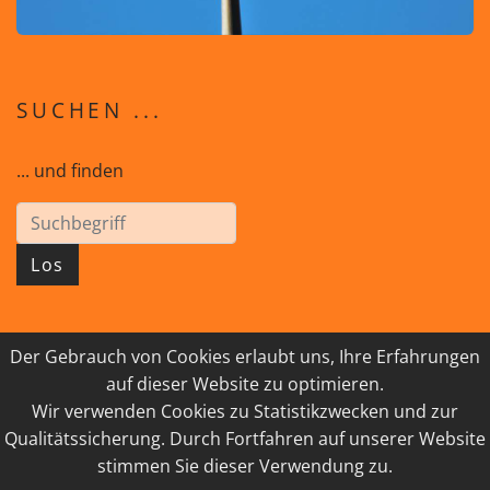
SUCHEN ...
... und finden
Los
Der Gebrauch von Cookies erlaubt uns, Ihre Erfahrungen
© 2026 GEISTreich - Diözese Innsbruck
auf dieser Website zu optimieren.
Wir verwenden Cookies zu Statistikzwecken und zur
IMPRESSUM
LINKSAMMLUNG
Qualitätssicherung. Durch Fortfahren auf unserer Website
DATENSCHUTZ
KONTAKT
stimmen Sie dieser Verwendung zu.