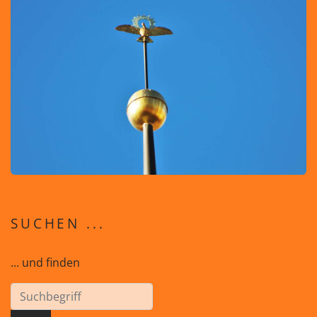
SUCHEN ...
... und finden