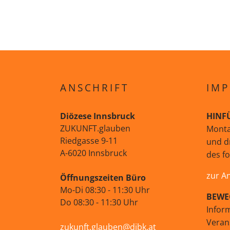
ANSCHRIFT
IMP
Diözese Innsbruck
HINF
ZUKUNFT.glauben
Monta
Riedgasse 9-11
und d
A-6020 Innsbruck
des f
zur A
Öffnungszeiten Büro
Mo-Di 08:30 - 11:30 Uhr
BEWE
Do 08:30 - 11:30 Uhr
Infor
Veran
zukunft.glauben@dibk.at