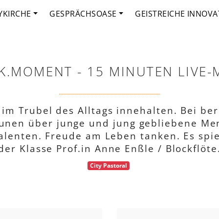
YKIRCHE
GESPRÄCHSOASE
GEISTREICHE INNOVA
K.MOMENT - 15 MINUTEN LIVE-
m Trubel des Alltags innehalten. Bei be
aunen über junge und jung gebliebene Me
alenten. Freude am Leben tanken. Es spi
der Klasse Prof.in Anne Enßle / Blockflöte
City Pastoral