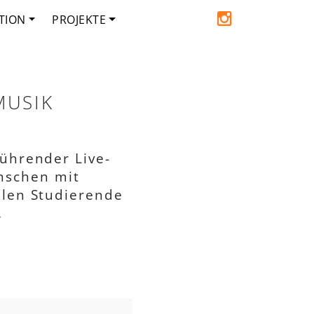
TION
PROJEKTE
MUSIK
rührender Live-
nschen mit
elen Studierende
.