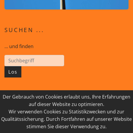
SUCHEN ...
... und finden
Los
Der Gebrauch von Cookies erlaubt uns, Ihre Erfahrungen
© 2026 GEISTreich - Diözese Innsbruck
auf dieser Website zu optimieren.
Wir verwenden Cookies zu Statistikzwecken und zur
IMPRESSUM
LINKSAMMLUNG
Qualitätssicherung. Durch Fortfahren auf unserer Website
DATENSCHUTZ
KONTAKT
stimmen Sie dieser Verwendung zu.