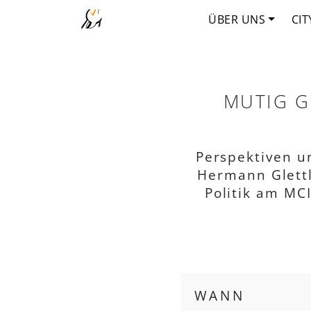
ÜBER UNS
CIT
MUTIG G
Perspektiven u
Hermann Glettl
Politik am MC
WANN