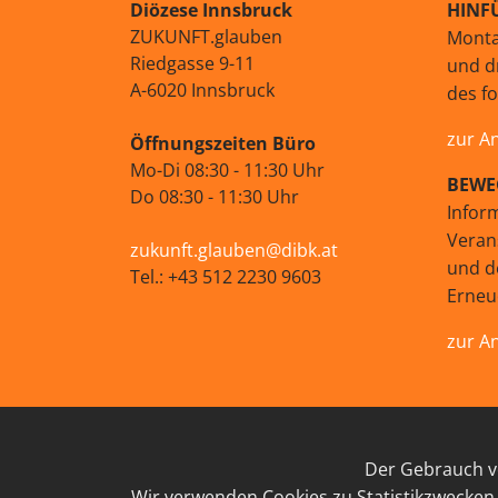
Diözese Innsbruck
HINF
ZUKUNFT.glauben
Monta
Riedgasse 9-11
und d
A-6020 Innsbruck
des f
zur A
Öffnungszeiten Büro
Mo-Di 08:30 - 11:30 Uhr
BEWE
Do 08:30 - 11:30 Uhr
Infor
Veran
zukunft.glauben@dibk.at
und d
Tel.: +43 512 2230 9603
Erne
zur A
Der Gebrauch vo
IMP
Wir verwenden Cookies zu Statistikzwecken