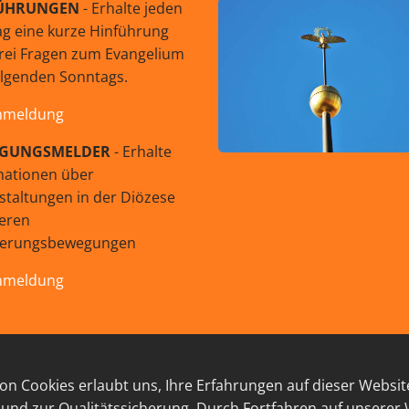
ÜHRUNGEN
- Erhalte jeden
g eine kurze Hinführung
rei Fragen zum Evangelium
olgenden Sonntags.
nmeldung
GUNGSMELDER
- Erhalte
mationen über
staltungen in der Diözese
eren
uerungsbewegungen
nmeldung
© 2026 GEISTreich - Diözese Innsbruck
n Cookies erlaubt uns, Ihre Erfahrungen auf dieser Websit
RESSUM
LINKSAMMLUNG
DATENSCHUTZ
KON
 und zur Qualitätssicherung. Durch Fortfahren auf unserer