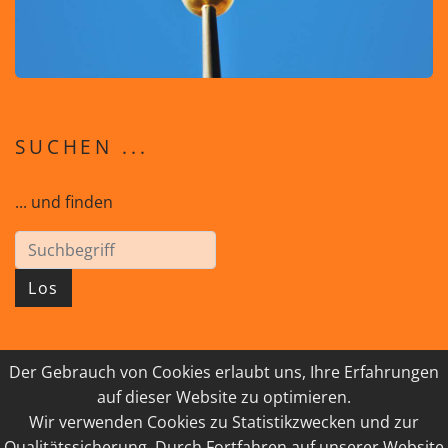
SUCHEN ...
... und finden
Los
Der Gebrauch von Cookies erlaubt uns, Ihre Erfahrungen
© 2026 GEISTreich - Diözese Innsbruck
auf dieser Website zu optimieren.
Wir verwenden Cookies zu Statistikzwecken und zur
IMPRESSUM
LINKSAMMLUNG
Qualitätssicherung. Durch Fortfahren auf unserer Website