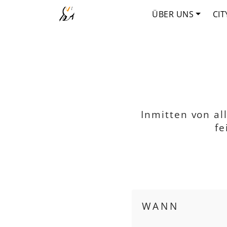
ÜBER UNS
CIT
Inmitten von al
fe
WANN