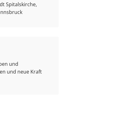
t Spitalskirche,
 Innsbruck
aben und
gen und neue Kraft