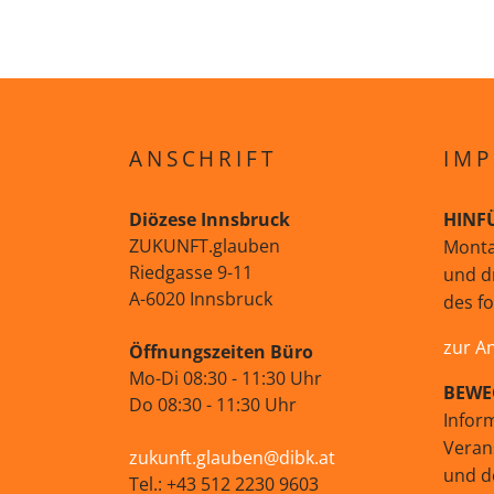
ANSCHRIFT
IMP
Diözese Innsbruck
HINF
ZUKUNFT.glauben
Monta
Riedgasse 9-11
und d
A-6020 Innsbruck
des f
zur A
Öffnungszeiten Büro
Mo-Di 08:30 - 11:30 Uhr
BEWE
Do 08:30 - 11:30 Uhr
Infor
Veran
zukunft.glauben@dibk.at
und d
Tel.: +43 512 2230 9603