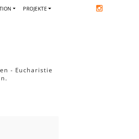
TION
PROJEKTE
en - Eucharistie
en.