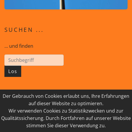
SUCHEN ...
... und finden
Los
Der Gebrauch von Cookies erlaubt uns, Ihre Erfahrungen
© 2026 GEISTreich - Diözese Innsbruck
auf dieser Website zu optimieren.
Wir verwenden Cookies zu Statistikzwecken und zur
IMPRESSUM
LINKSAMMLUNG
Qualitätssicherung. Durch Fortfahren auf unserer Website
DATENSCHUTZ
KONTAKT
stimmen Sie dieser Verwendung zu.