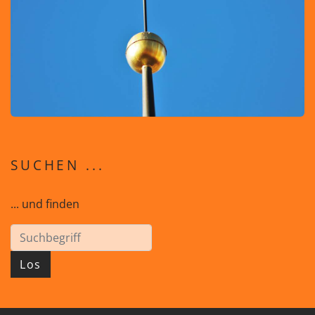
SUCHEN ...
... und finden
Los