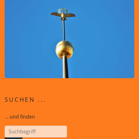
SUCHEN ...
... und finden