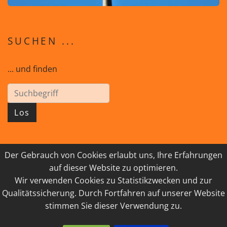
SUCHEN ...
... und finden
Los
Der Gebrauch von Cookies erlaubt uns, Ihre Erfahrungen
© 2026 GEISTreich - Diözese Innsbruck
auf dieser Website zu optimieren.
Wir verwenden Cookies zu Statistikzwecken und zur
IMPRESSUM
LINKSAMMLUNG
Qualitätssicherung. Durch Fortfahren auf unserer Website
DATENSCHUTZ
KONTAKT
stimmen Sie dieser Verwendung zu.