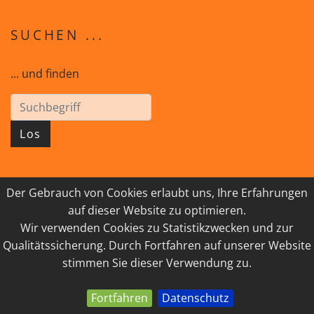
SUCHEN ...
... und finden
Los
Der Gebrauch von Cookies erlaubt uns, Ihre Erfahrungen
© 2026 GEISTreich - Diözese Innsbruck
auf dieser Website zu optimieren.
Wir verwenden Cookies zu Statistikzwecken und zur
IMPRESSUM
LINKSAMMLUNG
Qualitätssicherung. Durch Fortfahren auf unserer Website
DATENSCHUTZ
KONTAKT
stimmen Sie dieser Verwendung zu.
Fortfahren
Datenschutz
powered by webEdition CMS