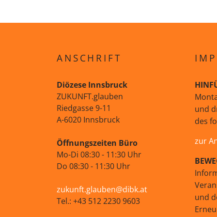
ANSCHRIFT
IMP
Diözese Innsbruck
HINF
ZUKUNFT.glauben
Monta
Riedgasse 9-11
und d
A-6020 Innsbruck
des f
zur A
Öffnungszeiten Büro
Mo-Di 08:30 - 11:30 Uhr
BEWE
Do 08:30 - 11:30 Uhr
Infor
Veran
zukunft.glauben@dibk.at
und d
Tel.: +43 512 2230 9603
Erne