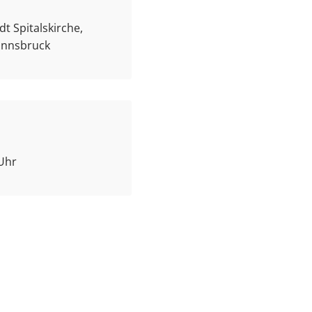
t Spitalskirche,
 Innsbruck
 Uhr