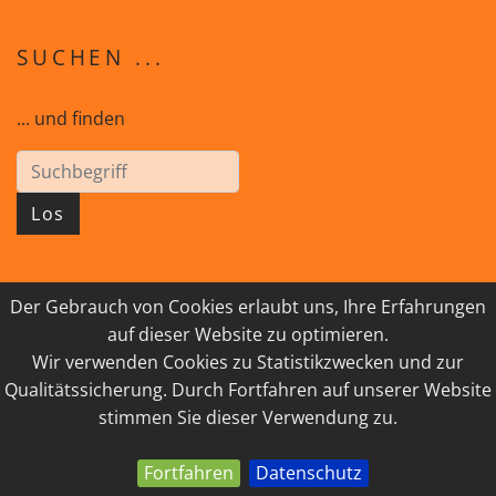
SUCHEN ...
... und finden
Los
Der Gebrauch von Cookies erlaubt uns, Ihre Erfahrungen
© 2026 GEISTreich - Diözese Innsbruck
auf dieser Website zu optimieren.
Wir verwenden Cookies zu Statistikzwecken und zur
IMPRESSUM
LINKSAMMLUNG
Qualitätssicherung. Durch Fortfahren auf unserer Website
DATENSCHUTZ
KONTAKT
stimmen Sie dieser Verwendung zu.
Fortfahren
Datenschutz
powered by webEdition CMS