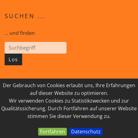
SUCHEN ...
... und finden
Los
Der Gebrauch von Cookies erlaubt uns, Ihre Erfahrungen
© 2026 GEISTreich - Diözese Innsbruck
auf dieser Website zu optimieren.
Wir verwenden Cookies zu Statistikzwecken und zur
IMPRESSUM
LINKSAMMLUNG
Qualitätssicherung. Durch Fortfahren auf unserer Website
DATENSCHUTZ
KONTAKT
stimmen Sie dieser Verwendung zu.
Fortfahren
Datenschutz
powered by webEdition CMS