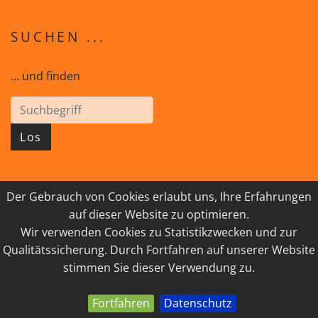
SUCHEN ...
... und finden
Los
Der Gebrauch von Cookies erlaubt uns, Ihre Erfahrungen
© 2026 GEISTreich - Diözese Innsbruck
auf dieser Website zu optimieren.
Wir verwenden Cookies zu Statistikzwecken und zur
IMPRESSUM
LINKSAMMLUNG
Qualitätssicherung. Durch Fortfahren auf unserer Website
DATENSCHUTZ
KONTAKT
stimmen Sie dieser Verwendung zu.
Fortfahren
Datenschutz
powered by webEdition CMS