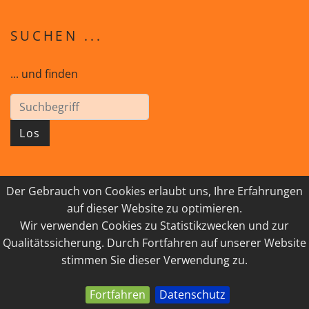
SUCHEN ...
... und finden
Los
Der Gebrauch von Cookies erlaubt uns, Ihre Erfahrungen
© 2026 GEISTreich - Diözese Innsbruck
auf dieser Website zu optimieren.
Wir verwenden Cookies zu Statistikzwecken und zur
IMPRESSUM
LINKSAMMLUNG
Qualitätssicherung. Durch Fortfahren auf unserer Website
DATENSCHUTZ
KONTAKT
stimmen Sie dieser Verwendung zu.
Fortfahren
Datenschutz
powered by webEdition CMS