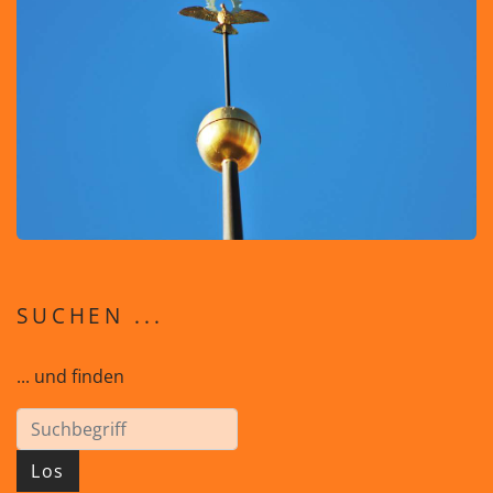
SUCHEN ...
... und finden
Los