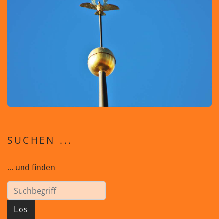
SUCHEN ...
... und finden
Los