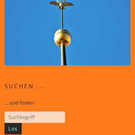
SUCHEN ...
... und finden
Los