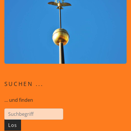
SUCHEN ...
... und finden
Los